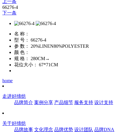
上一条
66276-4
下一条
名 称：
型 号：
66276-4
参 数：
20%LINEN80%POLYESTER
颜 色：
规 格：
280CM→
花位大小：
67*71CM
home
走进好缔纺
品牌简介
案例分享
产品细节
服务支持
设计支持
关于好缔纺
品牌故事
文化理念
品牌优势
设计团队
品牌DNA