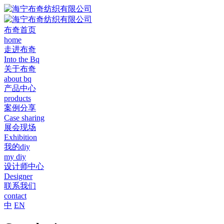
布奇首页
home
走进布奇
Into the Bq
关于布奇
about bq
产品中心
products
案例分享
Case sharing
展会现场
Exhibition
我的diy
my diy
设计师中心
Designer
联系我们
contact
中
EN