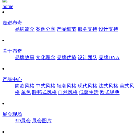
home
走进布奇
品牌简介
案例分享
产品细节
服务支持
设计支持
关于布奇
品牌故事
文化理念
品牌优势
设计团队
品牌DNA
产品中心
简欧风格
中式风格
轻奢风格
现代风格
法式风格
美式风
格
单色
联邦式风格
自然风格
低奢生活
欧式经典
展会现场
3D展会
展会图片