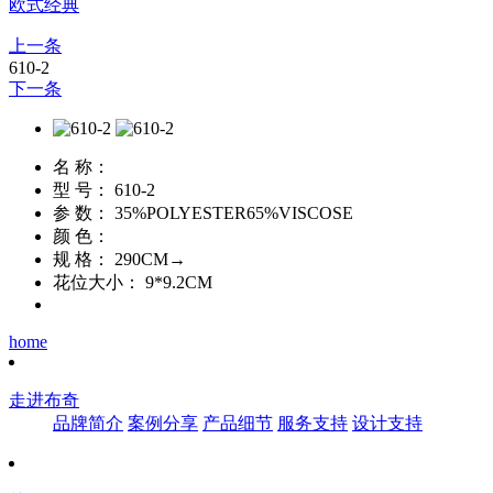
欧式经典
上一条
610-2
下一条
名 称：
型 号：
610-2
参 数：
35%POLYESTER65%VISCOSE
颜 色：
规 格：
290CM→
花位大小：
9*9.2CM
home
走进布奇
品牌简介
案例分享
产品细节
服务支持
设计支持