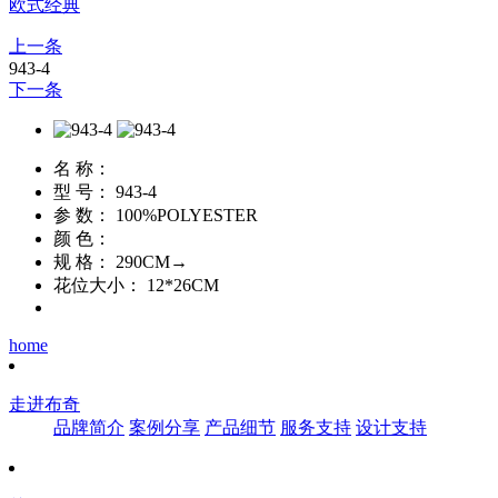
欧式经典
上一条
943-4
下一条
名 称：
型 号：
943-4
参 数：
100%POLYESTER
颜 色：
规 格：
290CM→
花位大小：
12*26CM
home
走进布奇
品牌简介
案例分享
产品细节
服务支持
设计支持