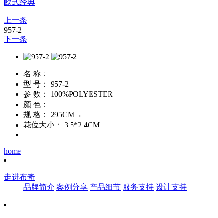
欧式经典
上一条
957-2
下一条
名 称：
型 号：
957-2
参 数：
100%POLYESTER
颜 色：
规 格：
295CM→
花位大小：
3.5*2.4CM
home
走进布奇
品牌简介
案例分享
产品细节
服务支持
设计支持