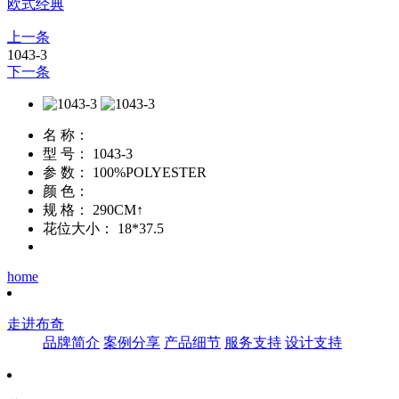
欧式经典
上一条
1043-3
下一条
名 称：
型 号：
1043-3
参 数：
100%POLYESTER
颜 色：
规 格：
290CM↑
花位大小：
18*37.5
home
走进布奇
品牌简介
案例分享
产品细节
服务支持
设计支持