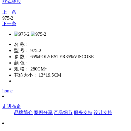
欧式经典
上一条
975-2
下一条
名 称：
型 号：
975-2
参 数：
65%POLYESTER35%VISCOSE
颜 色：
规 格：
280CM↑
花位大小：
13*19.5CM
home
走进布奇
品牌简介
案例分享
产品细节
服务支持
设计支持