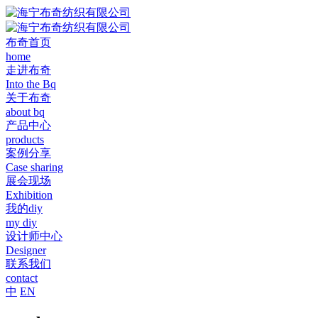
布奇首页
home
走进布奇
Into the Bq
关于布奇
about bq
产品中心
products
案例分享
Case sharing
展会现场
Exhibition
我的diy
my diy
设计师中心
Designer
联系我们
contact
中
EN