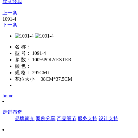
欧式经典
上一条
1091-4
下一条
名 称：
型 号：
1091-4
参 数：
100%POLYESTER
颜 色：
规 格：
295CM↑
花位大小：
38CM*37.5CM
home
走进布奇
品牌简介
案例分享
产品细节
服务支持
设计支持