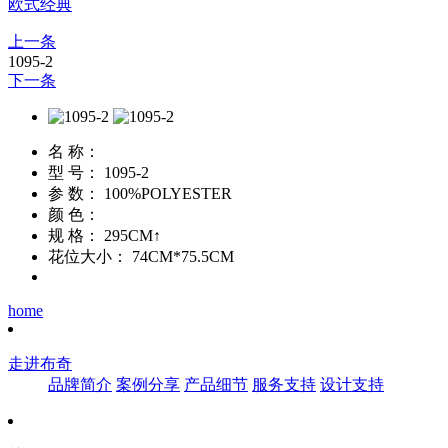
欧式经典
上一条
1095-2
下一条
名 称：
型 号：
1095-2
参 数：
100%POLYESTER
颜 色：
规 格：
295CM↑
花位大小：
74CM*75.5CM
home
走进布奇
品牌简介
案例分享
产品细节
服务支持
设计支持