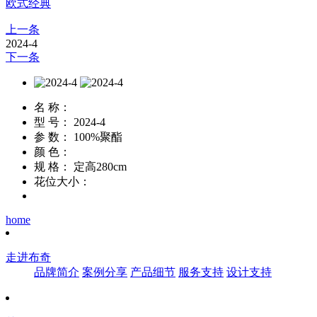
欧式经典
上一条
2024-4
下一条
名 称：
型 号：
2024-4
参 数：
100%聚酯
颜 色：
规 格：
定高280cm
花位大小：
home
走进布奇
品牌简介
案例分享
产品细节
服务支持
设计支持