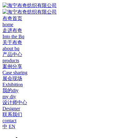
布奇首页
home
走进布奇
Into the Bq
关于布奇
about bq
产品中心
products
案例分享
Case sharing
展会现场
Exhibition
我的diy
my diy
设计师中心
Designer
联系我们
contact
中
EN