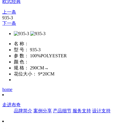
欧式经典
上一条
935-3
下一条
名 称：
型 号：
935-3
参 数：
100%POLYESTER
颜 色：
规 格：
290CM→
花位大小：
9*20CM
home
走进布奇
品牌简介
案例分享
产品细节
服务支持
设计支持