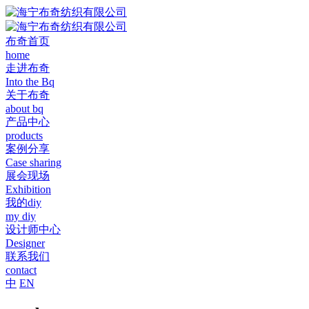
布奇首页
home
走进布奇
Into the Bq
关于布奇
about bq
产品中心
products
案例分享
Case sharing
展会现场
Exhibition
我的diy
my diy
设计师中心
Designer
联系我们
contact
中
EN