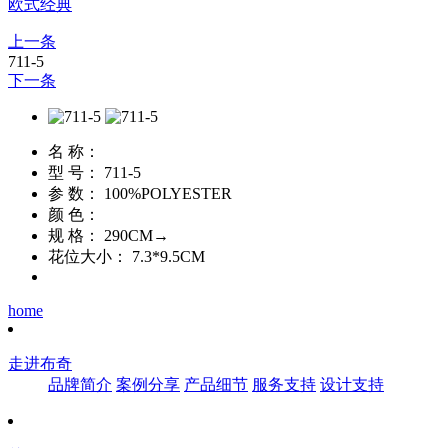
欧式经典
上一条
711-5
下一条
名 称：
型 号：
711-5
参 数：
100%POLYESTER
颜 色：
规 格：
290CM→
花位大小：
7.3*9.5CM
home
走进布奇
品牌简介
案例分享
产品细节
服务支持
设计支持