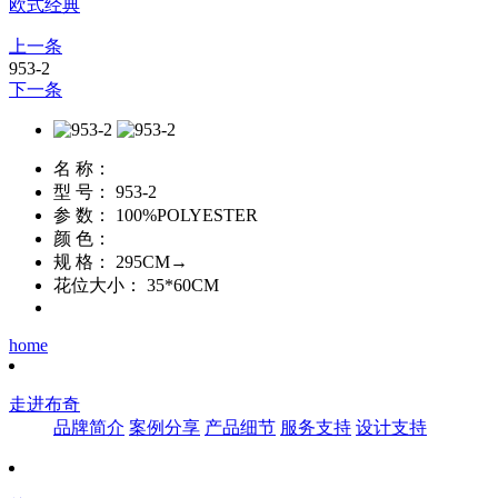
欧式经典
上一条
953-2
下一条
名 称：
型 号：
953-2
参 数：
100%POLYESTER
颜 色：
规 格：
295CM→
花位大小：
35*60CM
home
走进布奇
品牌简介
案例分享
产品细节
服务支持
设计支持