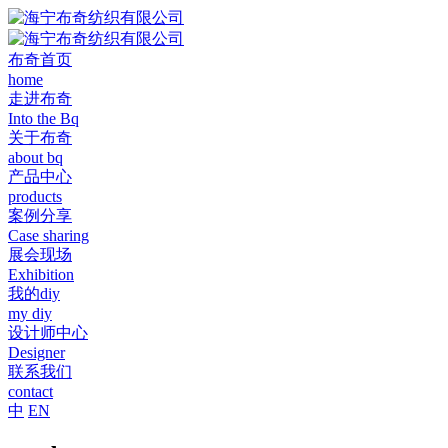
布奇首页
home
走进布奇
Into the Bq
关于布奇
about bq
产品中心
products
案例分享
Case sharing
展会现场
Exhibition
我的diy
my diy
设计师中心
Designer
联系我们
contact
中
EN