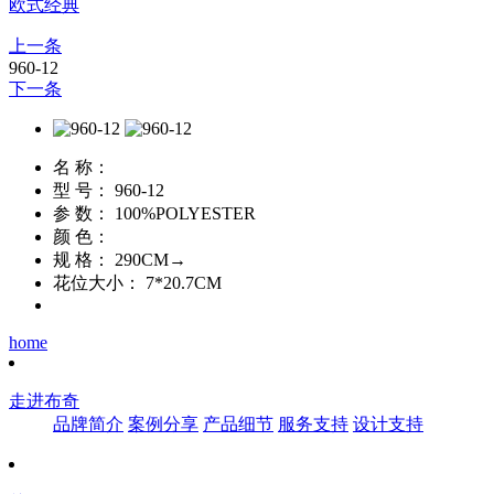
欧式经典
上一条
960-12
下一条
名 称：
型 号：
960-12
参 数：
100%POLYESTER
颜 色：
规 格：
290CM→
花位大小：
7*20.7CM
home
走进布奇
品牌简介
案例分享
产品细节
服务支持
设计支持