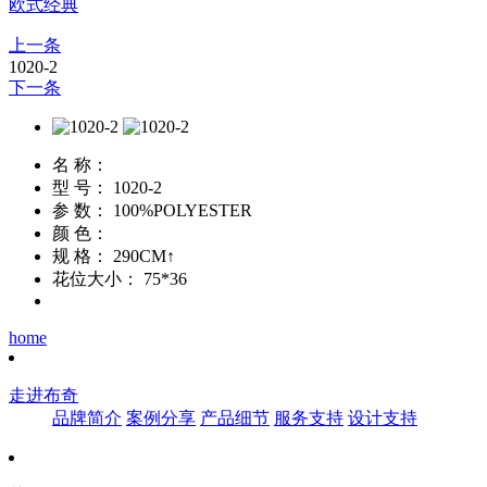
欧式经典
上一条
1020-2
下一条
名 称：
型 号：
1020-2
参 数：
100%POLYESTER
颜 色：
规 格：
290CM↑
花位大小：
75*36
home
走进布奇
品牌简介
案例分享
产品细节
服务支持
设计支持