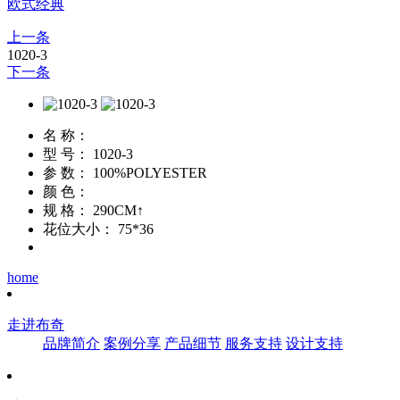
欧式经典
上一条
1020-3
下一条
名 称：
型 号：
1020-3
参 数：
100%POLYESTER
颜 色：
规 格：
290CM↑
花位大小：
75*36
home
走进布奇
品牌简介
案例分享
产品细节
服务支持
设计支持