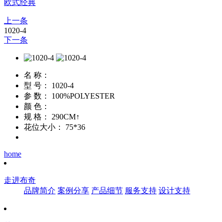
欧式经典
上一条
1020-4
下一条
名 称：
型 号：
1020-4
参 数：
100%POLYESTER
颜 色：
规 格：
290CM↑
花位大小：
75*36
home
走进布奇
品牌简介
案例分享
产品细节
服务支持
设计支持